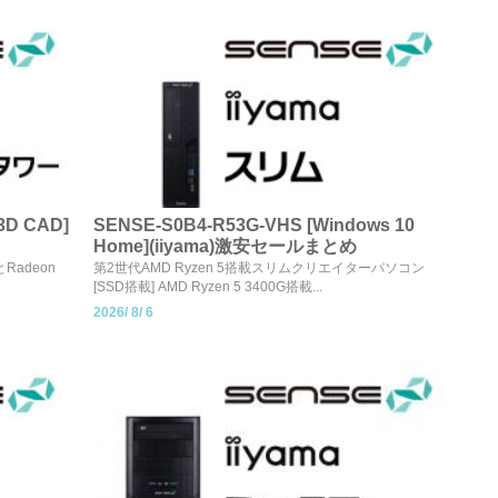
 3D CAD]
SENSE-S0B4-R53G-VHS [Windows 10
Home](iiyama)激安セールまとめ
とRadeon
第2世代AMD Ryzen 5搭載スリムクリエイターパソコン
[SSD搭載] AMD Ryzen 5 3400G搭載...
2026/
8/
6