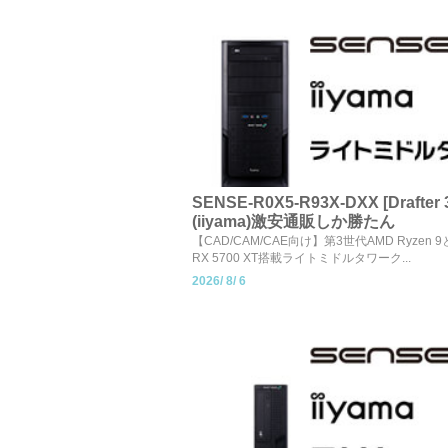
SENSE-R0X5-R93X-DXX [Drafter
(iiyama)激安通販しか勝たん
【CAD/CAM/CAE向け】第3世代AMD Ryzen 9
RX 5700 XT搭載ライトミドルタワーク...
2026/
8/
6