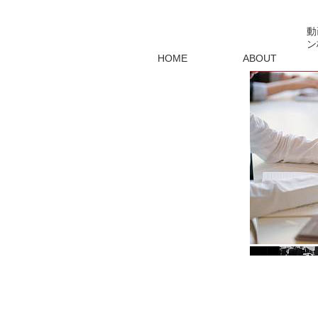
動
ン
HOME
ABOUT