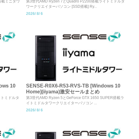
 Ti搭載ミニタワ
第3世代AMD Ryzen 7とQuadro P2200搭載ライトミドルタ
ワークリエイターパソコン [SSD搭載] Ry...
2026/
8/
6
ows 10
SENSE-R0X6-R53-RVS-TB [Windows 10
Home](iiyama)激安セールまとめ
載ライトミドルタ
第3世代AMD Ryzen 5とGeForce GTX 1650 SUPER搭載ラ
イトミドルタワークリエイターパソコン ...
2026/
8/
6