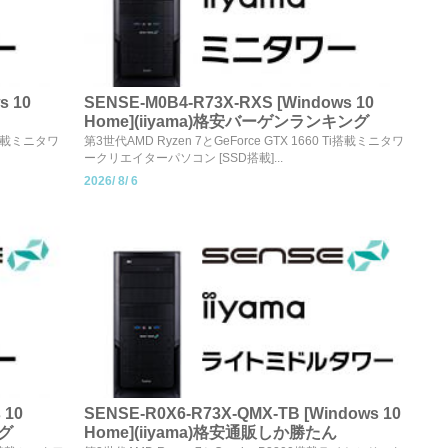
s 10
SENSE-M0B4-R73X-RXS [Windows 10
Home](iiyama)格安バーゲンランキング
XT搭載ミニタワ
第3世代AMD Ryzen 7とGeForce GTX 1660 Ti搭載ミニタワ
ークリエイターパソコン [SSD搭載]...
2026/
8/
6
 10
SENSE-R0X6-R73X-QMX-TB [Windows 10
ング
Home](iiyama)格安通販しか勝たん