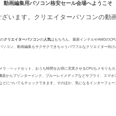
動画編集用パソコン格安セール会場へようこそ
ございます。クリエイターパソコンの動
の
クリエイターパソコン
の
人気
はもちろん、最新インテルやAMDのCP
パソコン、動画編集もサクサクできちゃうパワフルなクリエイター向け
ラ・ヘッドセット、おうち時間をお得に充実させるCPUもメモリもカス
周辺機器からプリンターインク、ブルーレイメディアなどサプライ、スマホ
チェックできます。そのほか、気になるインターフェース変換、surface mic