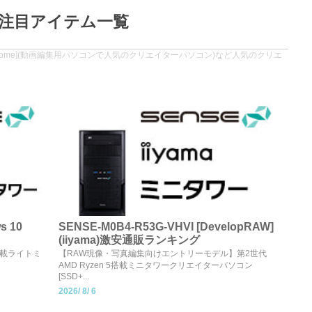
注目アイテム一覧
ndows 10 Home](動画編集用パソコンで人気のクリエイターパソコン)など人気のクリエ
s 10
SENSE-M0B4-R53G-VHVI [DevelopRAW]
(iiyama)激安通販ランキング
XT搭載ライトミ
【RAW現像・写真編集向けエントリーモデル】第2世代
AMD Ryzen 5搭載ミニタワークリエイターパソコン
[SSD+...
2026/
8/
6