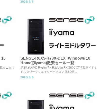
2026/
8/
6
 10
SENSE-R0X5-R73X-DLX [Windows 10
Home](iiyama)激安セール一覧
XT搭載ミニタワ
第3世代AMD Ryzen 7とRadeon RX 5600 XT搭載ライトミ
ドルタワークリエイターパソコン [SSD搭...
2026/
8/
6