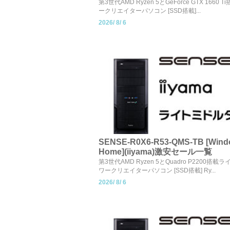
第3世代AMD Ryzen 5とGeForce GTX 1660
ークリエイターパソコン [SSD搭載]...
2026/
8/
6
SENSE-R0X6-R53-QMS-TB [Wind
Home](iiyama)激安セール一覧
第3世代AMD Ryzen 5とQuadro P2200搭
ワークリエイターパソコン [SSD搭載] Ry...
2026/
8/
6