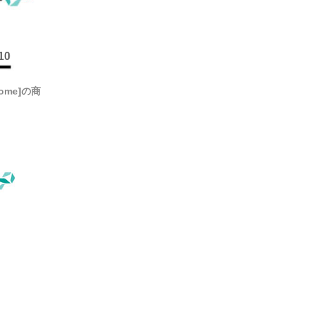
10
 Home]の商