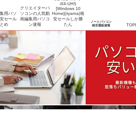
iX4-UHS
クリエイターパ
[Windows 10
集用パソ
ソコンの人気動
Home](iiyama)格
安セール
画編集用パソコ
安セールしか勝
ノートパソコン
とめ
ン速報
たん
TOP
格安通販速報