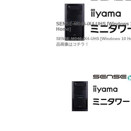
SENSE-M046-iX4-UHS [Windows 
Home]
SENSE-M046-iX4-UHS [Windows 10
品画像はコチラ！