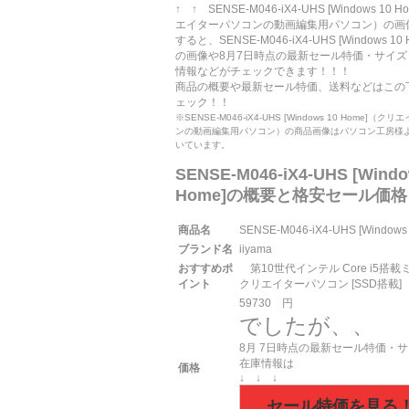
↑ ↑ SENSE-M046-iX4-UHS [Windows 10 
エイターパソコンの動画編集用パソコン）の画
すると、SENSE-M046-iX4-UHS [Windows 10
の画像や
8月
7日
時点の最新セール特価・サイズ
情報などがチェックできます！！！
商品の概要や最新セール特価、送料などはこの下↓
ェック！！
※SENSE-M046-iX4-UHS [Windows 10 Home]（
ンの動画編集用パソコン）の商品画像はパソコン工房様
いています。
SENSE-M046-iX4-UHS [Windo
Home]の概要と格安セール価格
商品名
SENSE-M046-iX4-UHS [Windows
ブランド名
iiyama
おすすめポ
第10世代インテル Core i5搭
イント
クリエイターパソコン [SSD搭載]
59730
円
でしたが、、
8月
7日
時点の最新セール特価・サ
在庫情報は
価格
↓ ↓ ↓
セール特価を見る