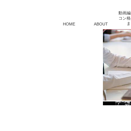
動画編
コン格
ま
HOME
ABOUT