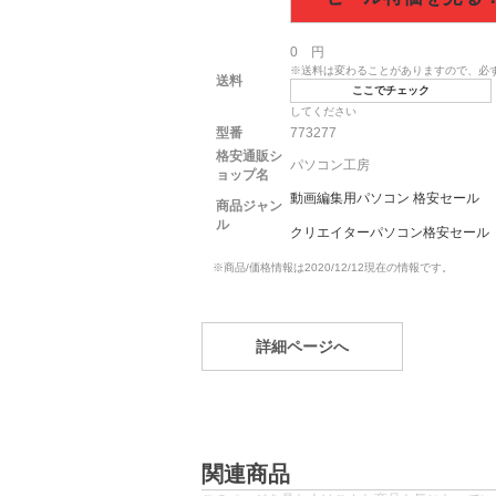
0 円
※送料は変わることがありますので、必
送料
ここでチェック
してください
型番
773277
格安通販シ
パソコン工房
ョップ名
動画編集用パソコン 格安セール
商品ジャン
ル
クリエイターパソコン格安セール
※商品/価格情報は2020/12/12現在の情報です。
詳細ページへ
関連商品