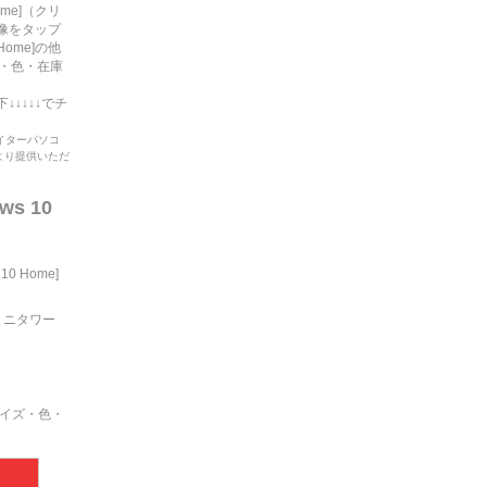
Home]（クリ
像をタップ
 Home]の他
・色・在庫
↓↓↓↓でチ
クリエイターパソコ
より提供いただ
ws 10
 10 Home]
載ミニタワー
イズ・色・
！