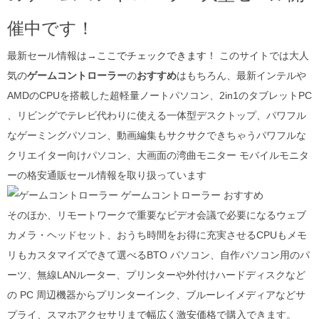
催中です！
最新セール情報は→
ここでチェックできます！
このサイトでは大人
気の
ゲームコントローラー
の
おすすめ
はもちろん、最新インテルや
AMDのCPUを搭載した超軽量ノートパソコン、2in1のタブレットPC
、リビングでテレビ代わりに使える一体型デスクトップ、パワフル
なゲーミングパソコン、動画編集もサクサクできちゃうパワフルな
クリエイター向けパソコン、大画面の湾曲モニター モバイルモニタ
ーの格安通販セール情報を取り扱っています
そのほか、リモートワークで重要なビデオ会議で必要になるウェブ
カメラ・ヘッドセット、おうち時間をお得に充実させるCPUもメモ
リもカスタマイズできて選べるBTO パソコン、自作パソコン用のパ
ーツ、無線LANルーター、プリンターや外付けハードディスクなど
の PC 周辺機器からプリンターインク、ブルーレイメディアなどサ
プライ、スマホアクセサリまで幅広く
激安価格で購入できます。