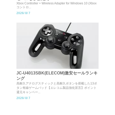
Xbox Controller + Wireless Adapter for Windows 10 (Xbox
コントロ...
2026/
8/
7
JC-U4013SBK(ELECOM)激安セールランキ
ング
高耐久アナログスティックと高耐久ボタンを搭載した13ボ
タン有線ゲームパッド【エレコム製品強化宣言】ポイント
還元キャンペー...
2026/
8/
7