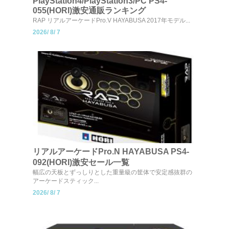
PlayStation4/PlayStation3/PC PS4-
055(HORI)激安通販ランキング
RAP リアルアーケードPro.V HAYABUSA 2017年モデル...
2026/
8/
7
リアルアーケードPro.N HAYABUSA PS4-
092(HORI)激安セール一覧
幅広の天板とずっしりとした重量級の筐体で安定感抜群の
アーケードスティック...
2026/
8/
7