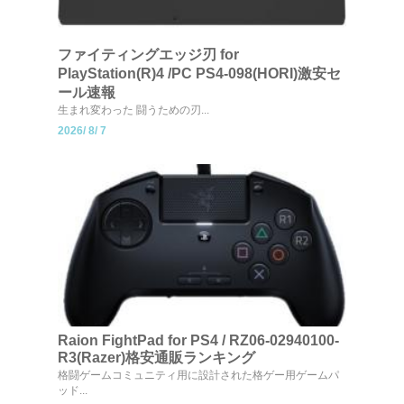
ファイティングエッジ刃 for
PlayStation(R)4 /PC PS4-098(HORI)激安セ
ール速報
生まれ変わった 闘うための刃...
2026/
8/
7
Raion FightPad for PS4 / RZ06-02940100-
R3(Razer)格安通販ランキング
格闘ゲームコミュニティ用に設計された格ゲー用ゲームパ
ッド...