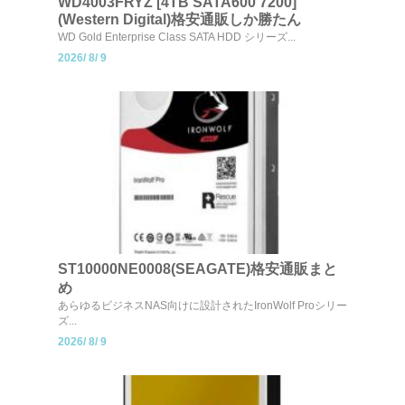
WD4003FRYZ [4TB SATA600 7200]
(Western Digital)格安通販しか勝たん
WD Gold Enterprise Class SATA HDD シリーズ...
2026/
8/
9
ST10000NE0008(SEAGATE)格安通販まと
め
あらゆるビジネスNAS向けに設計されたIronWolf Proシリー
ズ...
2026/
8/
9