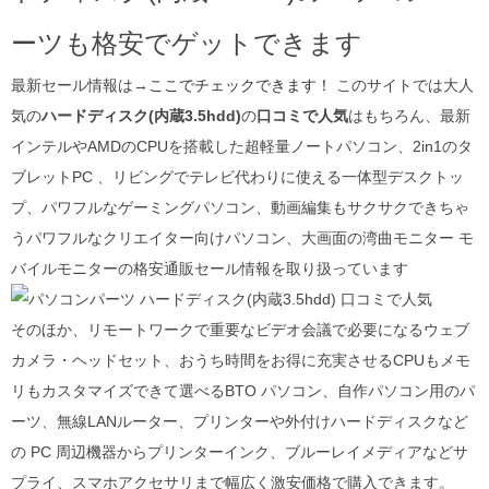
ーツも格安でゲットできます
最新セール情報は→
ここでチェックできます！
このサイトでは大人
気の
ハードディスク(内蔵3.5hdd)
の
口コミで人気
はもちろん、最新
インテルやAMDのCPUを搭載した超軽量ノートパソコン、2in1のタ
ブレットPC 、リビングでテレビ代わりに使える一体型デスクトッ
プ、パワフルなゲーミングパソコン、動画編集もサクサクできちゃ
うパワフルなクリエイター向けパソコン、大画面の湾曲モニター モ
バイルモニターの格安通販セール情報を取り扱っています
そのほか、リモートワークで重要なビデオ会議で必要になるウェブ
カメラ・ヘッドセット、おうち時間をお得に充実させるCPUもメモ
リもカスタマイズできて選べるBTO パソコン、自作パソコン用のパ
ーツ、無線LANルーター、プリンターや外付けハードディスクなど
の PC 周辺機器からプリンターインク、ブルーレイメディアなどサ
プライ、スマホアクセサリまで幅広く
激安価格で購入できます。