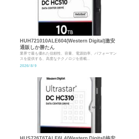
HUH721010ALE604(Western Digital)激安
通販しか勝たん
業界で最も優れた信頼性、容量、電源効率、パフォーマン
スを提供する、高度なテクノロジを搭載...
2026/
8/
9
HUS726T6TALE6L4(Western Digital)格安