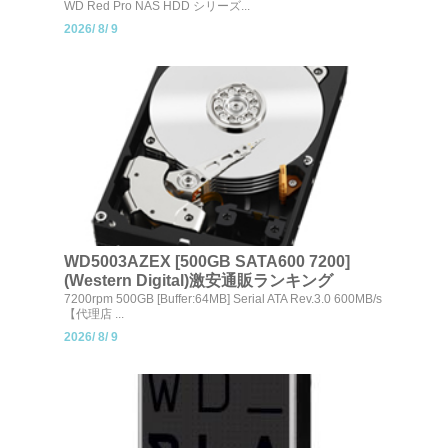
WD Red Pro NAS HDD シリーズ...
2026/
8/
9
WD5003AZEX [500GB SATA600 7200]
(Western Digital)激安通販ランキング
7200rpm 500GB [Buffer:64MB] Serial ATA Rev.3.0 600MB/s
【代理店 ...
2026/
8/
9