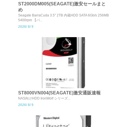
ST2000DM005(SEAGATE)激安セールまと
め
Seagate BarraCuda 3.5" 2TB 内蔵HDD SATA 6Gb/s 256MB
5400rpm 【バ...
2026/
8/
9
ST8000VN004(SEAGATE)激安通販速報
NAS向けHDD IronWolf シリーズ...
2026/
8/
9