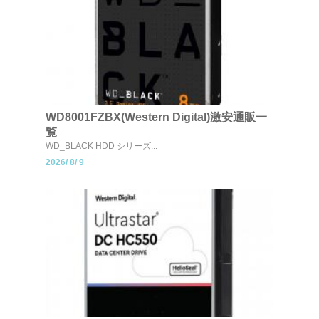
WD8001FZBX(Western Digital)激安通販一
覧
WD_BLACK HDD シリーズ...
2026/
8/
9