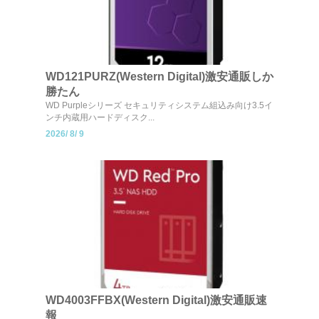
WD121PURZ(Western Digital)激安通販しか
勝たん
WD Purpleシリーズ セキュリティシステム組込み向け3.5イ
ンチ内蔵用ハードディスク...
2026/
8/
9
WD4003FFBX(Western Digital)激安通販速
報