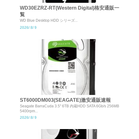
WD30EZRZ-RT(Western Digital)格安通販一
覧
WD Blue Desktop HDD シリーズ...
2026/
8/
9
ST6000DM003(SEAGATE)激安通販速報
Seagate BarraCuda 3.5" 6TB 内蔵HDD SATA 6Gb/s 256MB
5400rpm...
2026/
8/
9