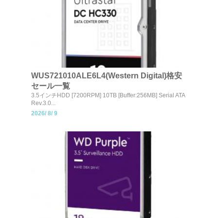
WUS721010ALE6L4(Western Digital)格安
セール一覧
3.5インチHDD [7200RPM] 10TB [Buffer:256MB] Serial ATA
Rev.3.0...
2026/
8/
9