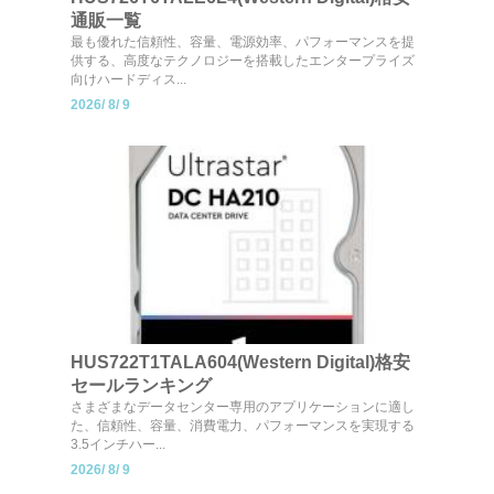
通販一覧
最も優れた信頼性、容量、電源効率、パフォーマンスを提
供する、高度なテクノロジーを搭載したエンタープライズ
向けハードディス...
2026/
8/
9
HUS722T1TALA604(Western Digital)格安
セールランキング
さまざまなデータセンター専用のアプリケーションに適し
た、信頼性、容量、消費電力、パフォーマンスを実現する
3.5インチハー...
2026/
8/
9