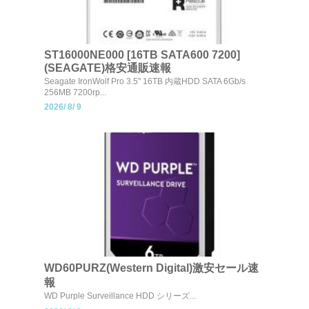
ST16000NE000 [16TB SATA600 7200]
(SEAGATE)格安通販速報
Seagate IronWolf Pro 3.5" 16TB 内蔵HDD SATA 6Gb/s
256MB 7200rp...
2026/
8/
9
WD60PURZ(Western Digital)激安セール速
報
WD Purple Surveillance HDD シリーズ...