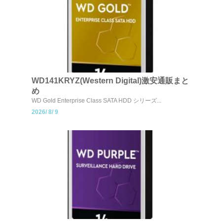
WD141KRYZ(Western Digital)激安通販まと
め
WD Gold Enterprise Class SATA HDD シリーズ...
2026/
8/
9